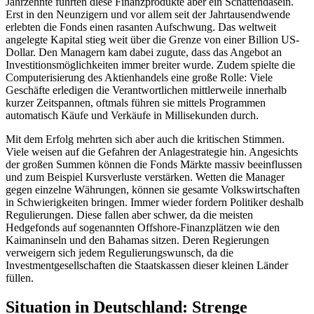
Jahrzehnte führten diese Finanzprodukte aber ein Schattendasein.
Erst in den Neunzigern und vor allem seit der Jahrtausendwende
erlebten die Fonds einen rasanten Aufschwung. Das weltweit
angelegte Kapital stieg weit über die Grenze von einer Billion US-
Dollar. Den Managern kam dabei zugute, dass das Angebot an
Investitionsmöglichkeiten immer breiter wurde. Zudem spielte die
Computerisierung des Aktienhandels eine große Rolle: Viele
Geschäfte erledigen die Verantwortlichen mittlerweile innerhalb
kurzer Zeitspannen, oftmals führen sie mittels Programmen
automatisch Käufe und Verkäufe in Millisekunden durch.
Mit dem Erfolg mehrten sich aber auch die kritischen Stimmen.
Viele weisen auf die Gefahren der Anlagestrategie hin. Angesichts
der großen Summen können die Fonds Märkte massiv beeinflussen
und zum Beispiel Kursverluste verstärken. Wetten die Manager
gegen einzelne Währungen, können sie gesamte Volkswirtschaften
in Schwierigkeiten bringen. Immer wieder fordern Politiker deshalb
Regulierungen. Diese fallen aber schwer, da die meisten
Hedgefonds auf sogenannten Offshore-Finanzplätzen wie den
Kaimaninseln und den Bahamas sitzen. Deren Regierungen
verweigern sich jedem Regulierungswunsch, da die
Investmentgesellschaften die Staatskassen dieser kleinen Länder
füllen.
Situation in Deutschland: Strenge